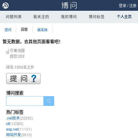
登录
/
注册
问题列表
我关注的
我的博问
博问标签
个人主页
提问
回答
被采纳
暂无数据，去其他页面看看吧！
芒果汤圆
园豆:202
排名:1500名之外
博问搜索
热门标签
.net技术
(22292)
c#
(12383)
asp.net
(11131)
网站开发
(3610)