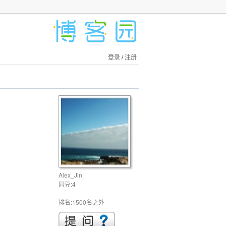
登录
/
注册
Alex_Jin
园豆:4
排名:1500名之外