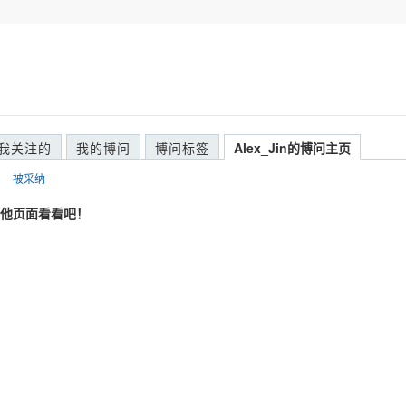
我关注的
我的博问
博问标签
Alex_Jin的博问主页
被采纳
他页面看看吧！