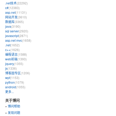
.net技术
(22292)
c#
(12383)
asp.net
(11131)
网站开发
(3610)
数据库
(3365)
java
(3190)
sql server
(2920)
javascript
(2871)
asp.net mvc
(1658)
.net
(1652)
c++
(1626)
编程语言
(1588)
web前端
(1393)
jquery
(1355)
js
(1336)
博客园专区
(1206)
wpf
(1153)
python
(1079)
android
(1055)
更多...
关于博问
»
博问帮助
»
发现问题