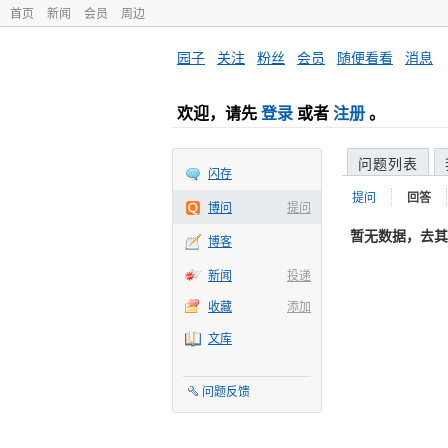
首页
新闻
会员
周边
园子
·
关注
·
粉丝
·
会员
·
随便看看
·
消息
欢迎，请先
登录
或者
注册
。
问题列表
闪存
提问
回答
博问
提问
暂无数据，去其
博客
新闻
投递
收藏
添加
文库
问题反馈