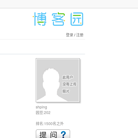
登录
/
注册
shping
园豆:202
排名:1500名之外