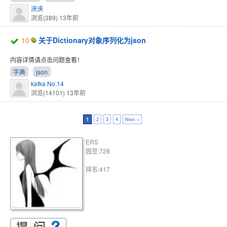
泱泱
浏览(389)
13年前
10
关于Dictionary对象序列化为json
内容详情请点击问题查看！
字典
json
kafka No.14
浏览(14101)
13年前
1
2
3
4
Next >
ERS
园豆:728
排名:417