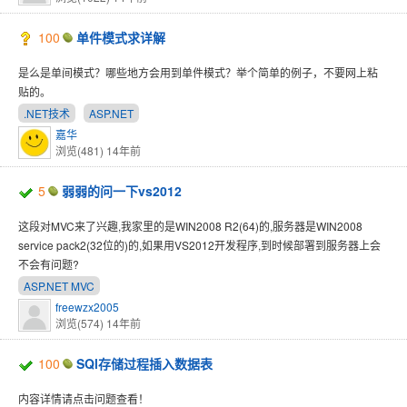
100
单件模式求详解
是么是单间模式？哪些地方会用到单件模式？举个简单的例子，不要网上粘
贴的。
.NET技术
ASP.NET
嘉华
浏览(481)
14年前
5
弱弱的问一下vs2012
这段对MVC来了兴趣,我家里的是WIN2008 R2(64)的,服务器是WIN2008
service pack2(32位的)的,如果用VS2012开发程序,到时候部署到服务器上会
不会有问题?
ASP.NET MVC
freewzx2005
浏览(574)
14年前
100
SQl存储过程插入数据表
内容详情请点击问题查看！