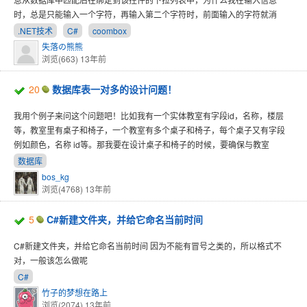
时，总是只能输入一个字符，再输入第二个字符时，前面输入的字符就消
.NET技术
C#
coombox
失落の熊熊
浏览(663)
13年前
20
数据库表一对多的设计问题！
我用个例子来问这个问题吧！比如我有一个实体教室有字段id，名称，楼层
等，教室里有桌子和椅子，一个教室有多个桌子和椅子，每个桌子又有字段
例如颜色，名称 id等。那我要在设计桌子和椅子的时候，要确保与教室
数据库
bos_kg
浏览(4768)
13年前
5
C#新建文件夹，并给它命名当前时间
C#新建文件夹，并给它命名当前时间 因为不能有冒号之类的，所以格式不
对，一般该怎么做呢
C#
竹子的梦想在路上
浏览(2074)
13年前