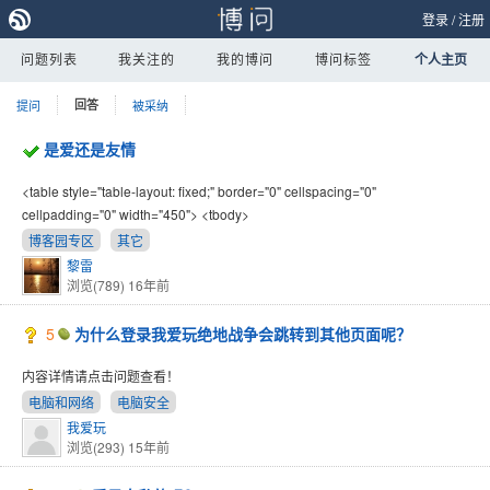
登录
/
注册
问题列表
我关注的
我的博问
博问标签
个人主页
提问
回答
被采纳
是爱还是友情
<table style="table-layout: fixed;" border="0" cellspacing="0"
cellpadding="0" width="450"> <tbody>
博客园专区
其它
黎雷
浏览(789)
16年前
5
为什么登录我爱玩绝地战争会跳转到其他页面呢？
内容详情请点击问题查看！
电脑和网络
电脑安全
我爱玩
浏览(293)
15年前