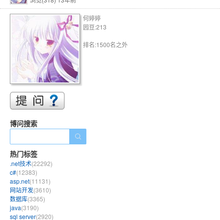
何婷婷
园豆:213
排名:1500名之外
博问搜索
热门标签
.net技术
(22292)
c#
(12383)
asp.net
(11131)
网站开发
(3610)
数据库
(3365)
java
(3190)
sql server
(2920)