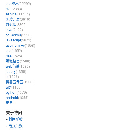
.net技术
(22292)
c#
(12383)
asp.net
(11131)
网站开发
(3610)
数据库
(3365)
java
(3190)
sql server
(2920)
javascript
(2871)
asp.net mvc
(1658)
.net
(1652)
c++
(1626)
编程语言
(1588)
web前端
(1393)
jquery
(1355)
js
(1336)
博客园专区
(1206)
wpf
(1153)
python
(1079)
android
(1055)
更多...
关于博问
»
博问帮助
»
发现问题