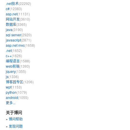
.net技术
(22292)
c#
(12383)
asp.net
(11131)
网站开发
(3610)
数据库
(3365)
java
(3190)
sql server
(2920)
javascript
(2871)
asp.net mvc
(1658)
.net
(1652)
c++
(1626)
编程语言
(1588)
web前端
(1393)
jquery
(1355)
js
(1336)
博客园专区
(1206)
wpf
(1153)
python
(1079)
android
(1055)
更多...
关于博问
»
博问帮助
»
发现问题