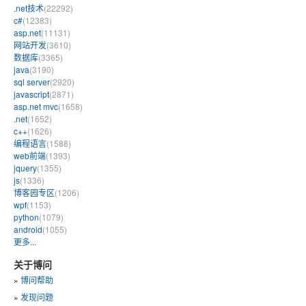
.net技术
(22292)
c#
(12383)
asp.net
(11131)
网站开发
(3610)
数据库
(3365)
java
(3190)
sql server
(2920)
javascript
(2871)
asp.net mvc
(1658)
.net
(1652)
c++
(1626)
编程语言
(1588)
web前端
(1393)
jquery
(1355)
js
(1336)
博客园专区
(1206)
wpf
(1153)
python
(1079)
android
(1055)
更多...
关于博问
»
博问帮助
»
发现问题