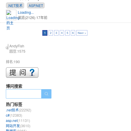
.NET技术
ASP.NET
Loading...
浏览(2126)
17年前
1
2
3
4
5
6
Next >
AndyFish
园豆:1575
排名:190
博问搜索
热门标签
.net技术
(22292)
c#
(12383)
asp.net
(11131)
网站开发
(3610)
数据库
(3365)