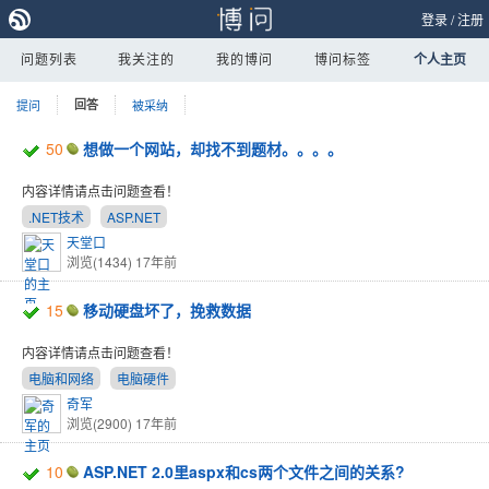
登录
/
注册
问题列表
我关注的
我的博问
博问标签
个人主页
提问
回答
被采纳
50
想做一个网站，却找不到题材。。。。
内容详情请点击问题查看！
.NET技术
ASP.NET
天堂口
浏览(1434)
17年前
15
移动硬盘坏了，挽救数据
内容详情请点击问题查看！
电脑和网络
电脑硬件
奇军
浏览(2900)
17年前
10
ASP.NET 2.0里aspx和cs两个文件之间的关系?