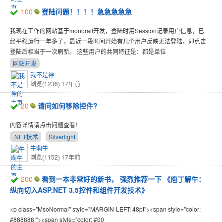
100
登陆问题！！！！急急急急急
我现在工作的网站基于monorail开发，登陆时用Session记录用户信息，已
经平稳运行一年多了，最近一段时间开始有几个用户反映无法登陆，即点击
登陆后相当于一次刷新。 这些用户的共同特征是：都是单位
网站开发
我不是神
浏览(1236)
17年前
20
请问如何移除控件?
内容详情请点击问题查看！
.NET技术
Silverlight
牛啊牛
浏览(1152)
17年前
200
看到一本非常好的新书， 强烈推荐一下 《庖丁解牛：
纵向切入ASP.NET 3.5控件和组件开发技术》
<p class="MsoNormal" style="MARGIN-LEFT: 48pt"><span style="color:
#888888;"><span style="color: #00