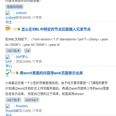
内容详情请点击问题查看！
电脑和网络
zzsbest
浏览(6608)
17年前
10
怎么在XML中特定的节点后面插入兄弟节点
如XML文档如下： <?xml version="1.0" standalone="yes"?><Diary> <year
id="2008"/> <year id="2009"/> <year id
.NET技术
C#
SAP梦心
浏览(3496)
17年前
10
将word里面的内容用web页面表示出来
小弟最近在做一个小型的学籍管理系统，由于校方要求要把一门课程的教学
计划通过word文档形式上传到服务器后，再通过web页面将上传的word里面
信息显示出来。 但是自己想的过于简单，就直接用stream
.NET技术
ASP.NET
RoseNix
浏览(1269)
17年前