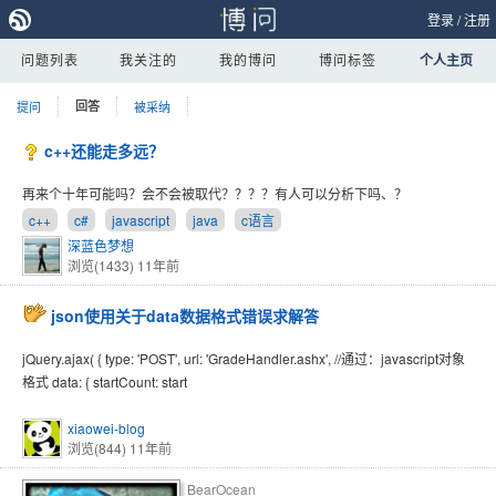
登录
/
注册
问题列表
我关注的
我的博问
博问标签
个人主页
提问
回答
被采纳
c++还能走多远？
再来个十年可能吗？会不会被取代？？？？有人可以分析下吗、？
c++
c#
javascript
java
c语言
深蓝色梦想
浏览(1433)
11年前
json使用关于data数据格式错误求解答
jQuery.ajax( { type: 'POST', url: 'GradeHandler.ashx', //通过：javascript对象
格式 data: { startCount: start
xiaowei-blog
浏览(844)
11年前
BearOcean