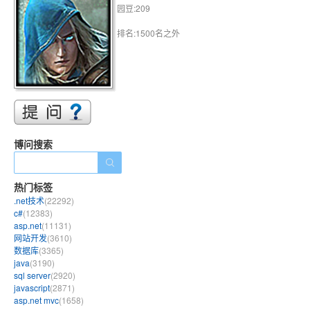
园豆:209
排名:1500名之外
博问搜索
热门标签
.net技术
(22292)
c#
(12383)
asp.net
(11131)
网站开发
(3610)
数据库
(3365)
java
(3190)
sql server
(2920)
javascript
(2871)
asp.net mvc
(1658)