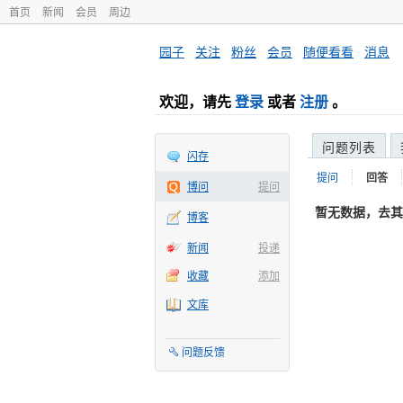
首页
新闻
会员
周边
园子
·
关注
·
粉丝
·
会员
·
随便看看
·
消息
欢迎，请先
登录
或者
注册
。
问题列表
闪存
提问
回答
博问
提问
暂无数据，去其
博客
新闻
投递
收藏
添加
文库
问题反馈