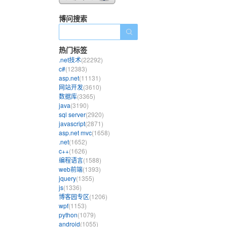
博问搜索
热门标签
.net技术
(22292)
c#
(12383)
asp.net
(11131)
网站开发
(3610)
数据库
(3365)
java
(3190)
sql server
(2920)
javascript
(2871)
asp.net mvc
(1658)
.net
(1652)
c++
(1626)
编程语言
(1588)
web前端
(1393)
jquery
(1355)
js
(1336)
博客园专区
(1206)
wpf
(1153)
python
(1079)
android
(1055)