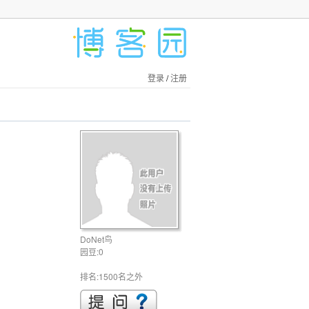
登录
/
注册
DoNet鸟
园豆:0
排名:1500名之外