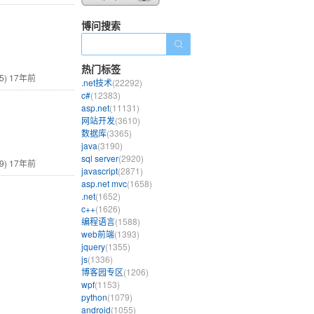
博问搜索
热门标签
5)
17年前
.net技术
(22292)
c#
(12383)
asp.net
(11131)
网站开发
(3610)
数据库
(3365)
java
(3190)
sql server
(2920)
9)
17年前
javascript
(2871)
asp.net mvc
(1658)
.net
(1652)
c++
(1626)
编程语言
(1588)
web前端
(1393)
jquery
(1355)
js
(1336)
博客园专区
(1206)
wpf
(1153)
python
(1079)
android
(1055)