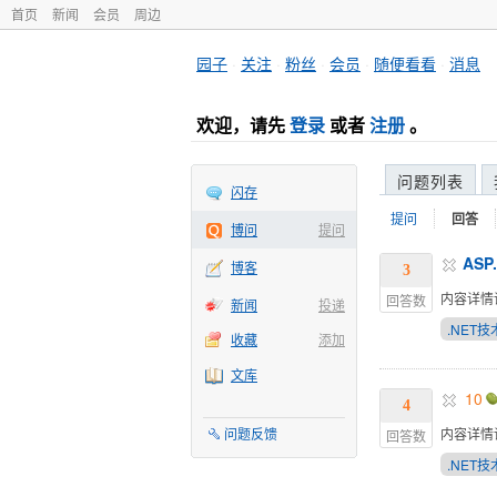
首页
新闻
会员
周边
园子
·
关注
·
粉丝
·
会员
·
随便看看
·
消息
欢迎，请先
登录
或者
注册
。
问题列表
闪存
提问
回答
博问
提问
AS
博客
3
内容详情
回答数
新闻
投递
.NET技
收藏
添加
文库
10
4
问题反馈
内容详情
回答数
.NET技