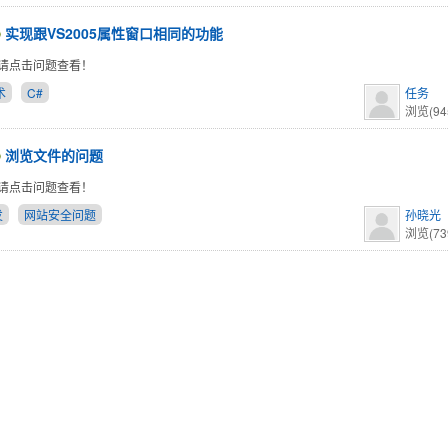
实现跟VS2005属性窗口相同的功能
请点击问题查看！
术
C#
任务
浏览(94
浏览文件的问题
请点击问题查看！
发
网站安全问题
孙晓光
浏览(73