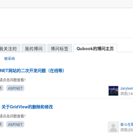
我关注的
我的博问
博问标签
Qubook的博问主页
被采纳
P.NET网站的二次开发问题（在线等）
请点击问题查看！
术
ASP.NET
Jarylee
浏览(14
关于GridView的删除和修改
请点击问题查看！
术
ASP.NET
奋斗在
浏览(23