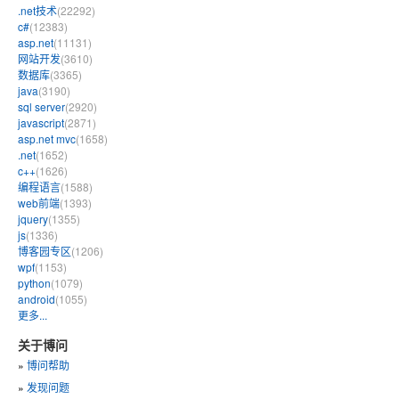
.net技术
(22292)
c#
(12383)
asp.net
(11131)
网站开发
(3610)
数据库
(3365)
java
(3190)
sql server
(2920)
javascript
(2871)
asp.net mvc
(1658)
.net
(1652)
c++
(1626)
编程语言
(1588)
web前端
(1393)
jquery
(1355)
js
(1336)
博客园专区
(1206)
wpf
(1153)
python
(1079)
android
(1055)
更多...
关于博问
»
博问帮助
»
发现问题