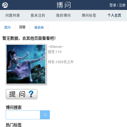
登录
/
注册
问题列表
我关注的
我的博问
博问标签
个人主页
提问
回答
被采纳
暂无数据，去其他页面看看吧！
~Silence~
园豆:110
排名:1500名之外
博问搜索
热门标签