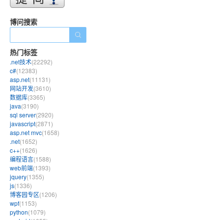
博问搜索
热门标签
.net技术
(22292)
c#
(12383)
asp.net
(11131)
网站开发
(3610)
数据库
(3365)
java
(3190)
sql server
(2920)
javascript
(2871)
asp.net mvc
(1658)
.net
(1652)
c++
(1626)
编程语言
(1588)
web前端
(1393)
jquery
(1355)
js
(1336)
博客园专区
(1206)
wpf
(1153)
python
(1079)