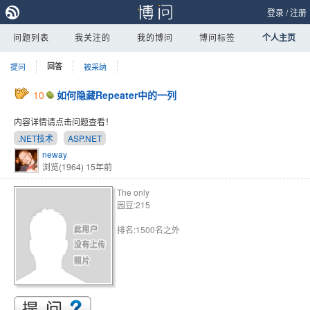
登录
/
注册
问题列表
我关注的
我的博问
博问标签
个人主页
提问
回答
被采纳
10
如何隐藏Repeater中的一列
内容详情请点击问题查看！
.NET技术
ASP.NET
neway
浏览(1964)
15年前
The only
园豆:215
排名:1500名之外