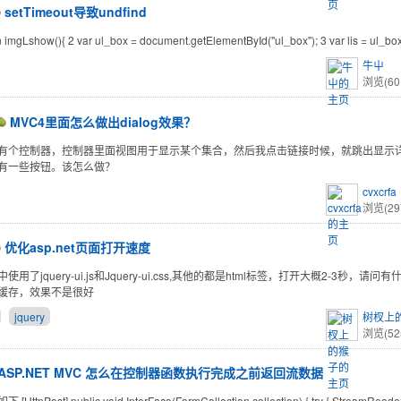
setTimeout导致undfind
n imgLshow(){ 2 var ul_box = document.getElementById("ul_box"); 3 var lis = ul_b
牛屮
浏览(60
MVC4里面怎么做出dialog效果？
有个控制器，控制器里面视图用于显示某个集合，然后我点击链接时候，就跳出显示
有一些按钮。该怎么做？
cvxcrfa
浏览(29
优化asp.net页面打开速度
使用了jquery-ui.js和Jquery-ui.css,其他的都是html标签，打开大概2-3秒，
缓存，效果不是很好
jquery
树杈上
浏览(52
ASP.NET MVC 怎么在控制器函数执行完成之前返回流数据
HttpPost] public void InterFace(FormCollection collection) { try { StreamReader