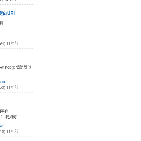
定向URl
行到
94)
11年前
ow.stop(); 但是貌似
Guo
53)
11年前
闭事件
了？ 我如何
olf
10)
11年前