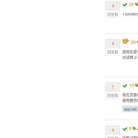
20
4
1 functio
回答数
20
4
我现在是
回答数
对话框上
10
7
我在页面中
回答数
使用整页
asp.net
5
4
函数过程如下 [