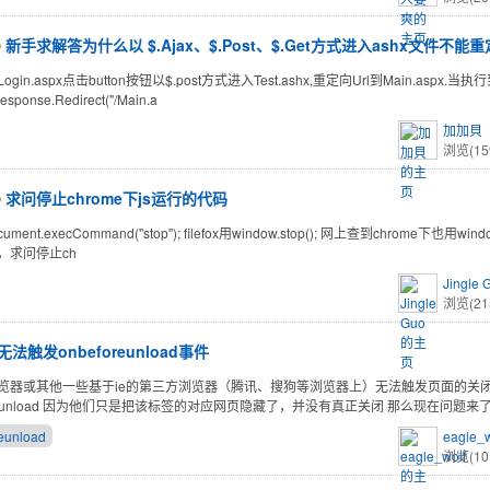
新手求解答为什么以 $.Ajax、$.Post、$.Get方式进入ashx文件不能重
gin.aspx点击button按钮以$.post方式进入Test.ashx,重定向Url到Main.aspx.当执
Response.Redirect("/Main.a
加加貝
浏览(15
求问停止chrome下js运行的代码
ument.execCommand("stop"); filefox用window.stop(); 网上查到chrome下也用wind
，求问停止ch
Jingle 
浏览(21
无法触发onbeforeunload事件
览器或其他一些基于ie的第三方浏览器（腾讯、搜狗等浏览器上）无法触发页面的关
oreunload 因为他们只是把该标签的对应网页隐藏了，并没有真正关闭 那么现在问题来
eunload
eagle_w
浏览(10