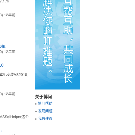
.7.1.m
3)
12年前
16℡
0)
12年前
.0
本机安装VS2010，
0)
12年前
关于博问
»
博问帮助
»
发现问题
SqlHelper这个
»
我有建议
:--