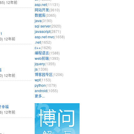
65)
12年前
asp.net
(11131)
网站开发
(3610)
数据库
(3365)
java
(3190)
sql server
(2920)
javascript
(2871)
01
asp.net mvc
(1658)
3)
12年前
.net
(1652)
c++
(1626)
编程语言
(1588)
web前端
(1393)
jquery
(1355)
js
(1336)
渴
博客园专区
(1206)
0)
12年前
wpf
(1153)
python
(1079)
android
(1055)
更多...
才幸福
6)
12年前