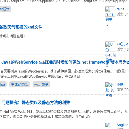
BUG <script src="~/Scripts/jquery-1.7.1.js"></script> <script src="~/Scripts/jquery-1
#if报错
rains
浏览(64
谷歌天气预报的xml文件
请点击问题查看！
い〇8▪
浏览(46
Java的WebService 生成Dll的时候如何更改.net framework 版本号为2
目需要引用java的WebService，基于某种原因，必须生成为dll给C#使用。 问题是：
提示工具把Java的WebService生成dll后，在C#项目
ice
生成动态库
wsdl命令
小默_
浏览(99
问题探究：静态类以及静态方法的利弊
.Net MVC Web项目，发现%80的类以及方法都是Static的，总是感觉有点别扭， 如MS
正常了，但是别的业务逻辑类基本上都是静态的，连EntityFr
Angkor--