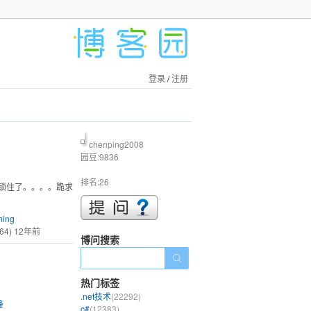
登录
/
注册
chenping2008
园豆:9836
排名:26
被锁住了。。。。跪求
ming
64)
12年前
博问搜索
热门标签
.net技术
(22292)
锋
c#
(12383)