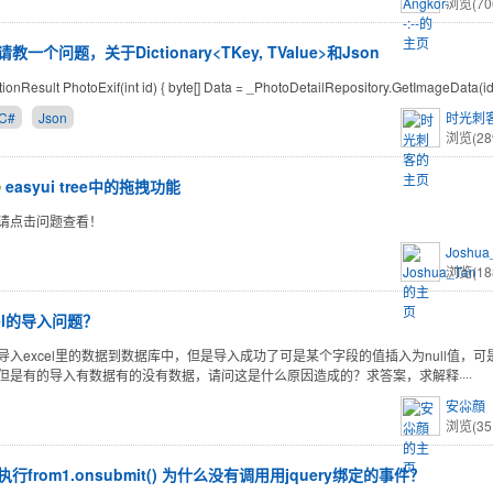
浏览(70
请教一个问题，关于Dictionary<TKey, TValue>和Json
tionResult PhotoExif(int id) { byte[] Data = _PhotoDetailRepository.GetImageData(id)
C#
Json
时光刺
浏览(28
easyui tree中的拖拽功能
请点击问题查看！
Joshua
浏览(18
cel的导入问题？
导入excel里的数据到数据库中，但是导入成功了可是某个字段的值插入为null值，可是
但是有的导入有数据有的没有数据，请问这是什么原因造成的？求答案，求解释····
安尛顔
浏览(35
执行from1.onsubmit() 为什么没有调用用jquery绑定的事件？