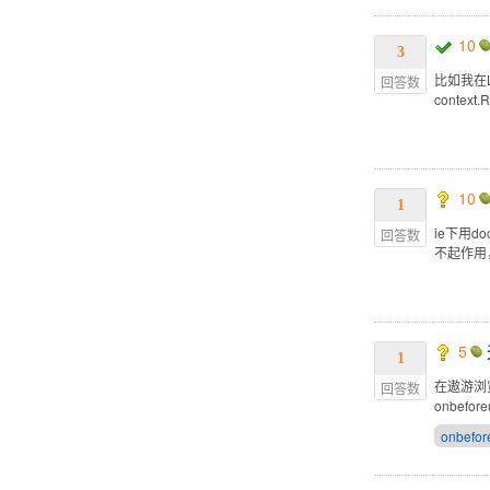
10
3
比如我在Lo
回答数
context.
10
1
ie下用doc
回答数
不起作用
5
1
在遨游浏
回答数
onbef
onbefor