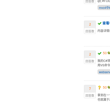
@{ #if DE
回答数
mvc4中
查看
2
内容详情
回答数
50
2
我的C#项
回答数
用VS命令
webserv
50
7
拿到在一个
回答数
也就属于