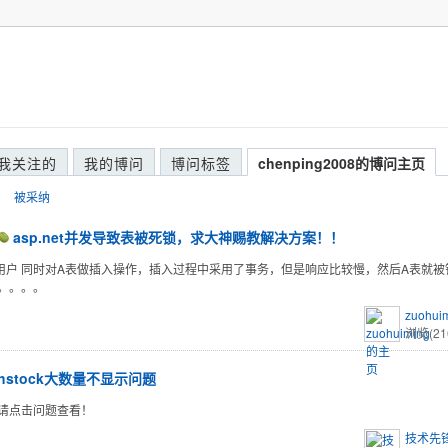
我关注的
我的博问
博问标签
chenping2008的博问主页
被采纳
asp.net并发导致表被死锁，求大神赐教解决方案！！
个用户 同时对A表做插入操作，插入过程中采用了事务，但是响应比较慢，然后A表就
。。。。
zuohui
浏览(21
ghstock大数量不显示问题
请点击问题查看！
技术先