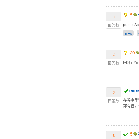
5
3
public Ac
回答数
mvc
20
2
内容详情
回答数
ex
9
在程序里
回答数
都有值，
5
6