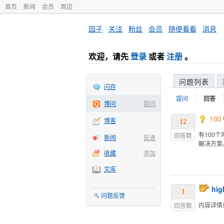
首页
新闻
会员
周边
园子
·
关注
·
粉丝
·
会员
·
随便看看
·
消息
欢迎，请先
登录
或者
注册
。
问题列表
闪存
提问
回答
博问
提问
100
博客
12
有100
回答数
新闻
投递
解决方案
收藏
添加
文库
hi
1
问题反馈
内容详情
回答数