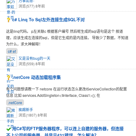
万事如意-
浏览(577)
8年前
c# Linq To Sql左外连接生成SQL不对
这是linq代码。 p左关联c 根据客户编号 然后呢生成的sql语句是这个 按道
理，应该生成左连接的sql，但是它生成的是内连接。 导致少了数据，不知道
为什么，求大神解释！
c# ef
又是没有bug的一天
浏览(559)
8年前
.netCore 动态加载程序集
有个问题想请教一下 netcore 在运行状态怎么更改IServiceCollection的配置
信息 比如 services.AddSingleton<IInterface, Class1>(); 在
.netCore
挨踢新手
浏览(1807)
8年前
用C#写的FTP服务器程序，可以连上自建的服务器，但连接
不上公司的服务器，并显示431错误，怎么解决？