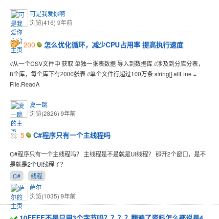
可是我爱你啊
浏览(416)
9年前
200
怎么优化循环，减少CPU占用率 提高执行速度
//从一个CSV文件中 获取 单独一张表数据 导入到数据库 //涉及到分库分表，
8个库，每个库下有2000张表 //单个文件行超过100万条 string[] allLine =
File.ReadA
夏一跳
浏览(2826)
9年前
5
C#程序只有一个主线程吗
C#程序只有一个主线程吗？ 主线程是不是就是UI线程？ 那开2个窗口，是不
是就是2个UI线程了？
C#
线程
萨尔
浏览(1035)
9年前
10FFFF不是只用3个字节吗？？？？翻遍了资料怎么都说是4