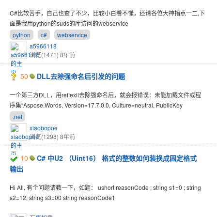
C#比较苦手，自己也查了不少，比较小白看不懂，还请各位大神指点一二,下
面是我用python的suds的库访问的webservice
python
c#
webservice
a5966118
浏览(1471)
8年前
50
DLL去除强命名后引发的问题
一个第三方DLL，用reflexil去除强命名后，就会报错误：未能加载文件或程
序集“Aspose.Words, Version=17.7.0.0, Culture=neutral, PublicKey
.net
xiaobopoe
浏览(1298)
8年前
10
C# 中U2 （Uint16） 格式的整数如何装换成固定格式
输出
Hi All, 有个问题请教一下，如题： ushort reasonCode ; string s1=0 ; string
s2=12; string s3=00 string reasonCode1