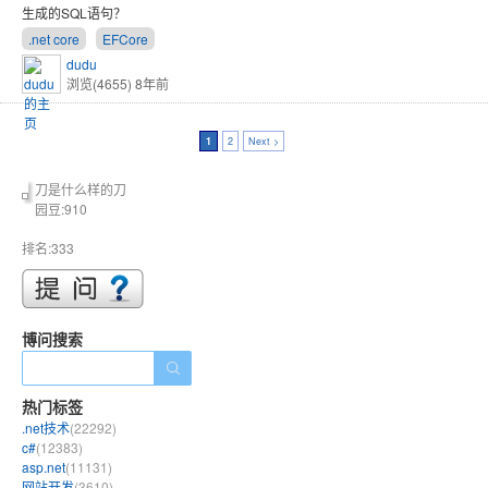
生成的SQL语句？
.net core
EFCore
dudu
浏览(4655)
8年前
1
2
Next >
刀是什么样的刀
园豆:910
排名:333
博问搜索
热门标签
.net技术
(22292)
c#
(12383)
asp.net
(11131)
网站开发
(3610)