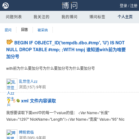
登录
/
注册
问题列表
我关注的
我的博问
博问标签
个人主页
提问
回答
被采纳
BEGIN IF OBJECT_ID('tempdb.dbo.#tmp', 'U') IS NOT
NULL DROP TABLE #tmp; ;WITH tmpj 谁知道with前为啥要
加分号
with前为什么要加分号为什么要加分号为什么要加分号
乱世佳人zz
浏览(157)
9年前
5
xml 文件内容读取
我想要读取下面xml中的每一个value的值： <Var Name="长度"
Value="1297" NickName="Length"/><Var Name="宽度" Value="95" Nic
睥睨君临
浏览(395)
9年前