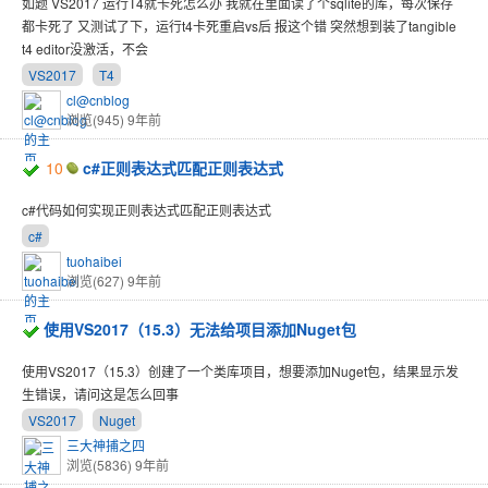
如题 VS2017 运行T4就卡死怎么办 我就在里面读了个sqlite的库，每次保存
都卡死了 又测试了下，运行t4卡死重启vs后 报这个错 突然想到装了tangible
t4 editor没激活，不会
VS2017
T4
cl@cnblog
浏览(945)
9年前
10
c#正则表达式匹配正则表达式
c#代码如何实现正则表达式匹配正则表达式
c#
tuohaibei
浏览(627)
9年前
使用VS2017（15.3）无法给项目添加Nuget包
使用VS2017（15.3）创建了一个类库项目，想要添加Nuget包，结果显示发
生错误，请问这是怎么回事
VS2017
Nuget
三大神捕之四
浏览(5836)
9年前