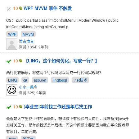
10
WPF MVVM 事件 不触发
CS： public partial class frmControlMenu : ModernWindow { public
frmControlMenu(string siteGb, bool p
WPF
MVVM
愤青愤青
浏览(1354)
9年前
10
【LINQ，这个如何优化，写成一行？】
两行比较麻烦，将这两个行代码可以写成一行代码实现吗？
LINQ
c#
asp.net
linqtosql
.net技术
小小一菜鸟
浏览(625)
9年前
10
[毕业生]年前找工作还是年后找工作
最近是大学生找工作的高峰期，想请教下有经验的大佬们，我准备找java开
发相关工作，是年前找还是年后找。问这个问题主要是因为我在学校跟老师
有项目，年前完成。
Java
找工作