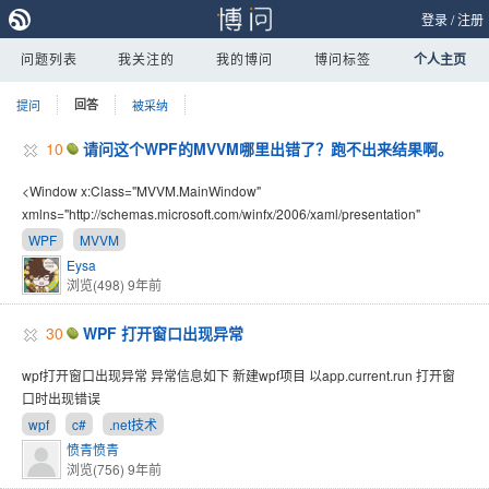
登录
/
注册
问题列表
我关注的
我的博问
博问标签
个人主页
提问
回答
被采纳
10
请问这个WPF的MVVM哪里出错了？跑不出来结果啊。
<Window x:Class="MVVM.MainWindow"
xmlns="http://schemas.microsoft.com/winfx/2006/xaml/presentation"
WPF
MVVM
Eysa
浏览(498)
9年前
30
WPF 打开窗口出现异常
wpf打开窗口出现异常 异常信息如下 新建wpf项目 以app.current.run 打开窗
口时出现错误
wpf
c#
.net技术
愤青愤青
浏览(756)
9年前