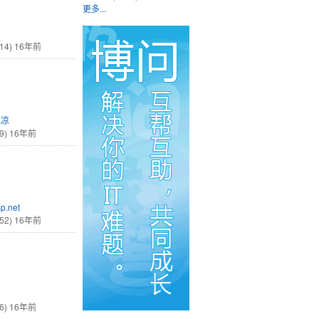
更多...
14)
16年前
冰凉
9)
16年前
sp.net
52)
16年前
6)
16年前