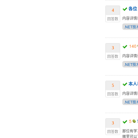
各位
4
内容详情
回答数
.NET技
140
3
内容详情
回答数
.NET技
本人
5
内容详情
回答数
.NET技
5
3
那位有学
回答数
哪里可以