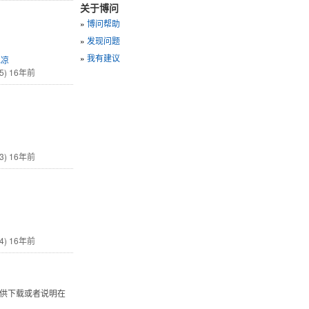
关于博问
»
博问帮助
»
发现问题
»
我有建议
冰凉
5)
16年前
3)
16年前
4)
16年前
提供下载或者说明在