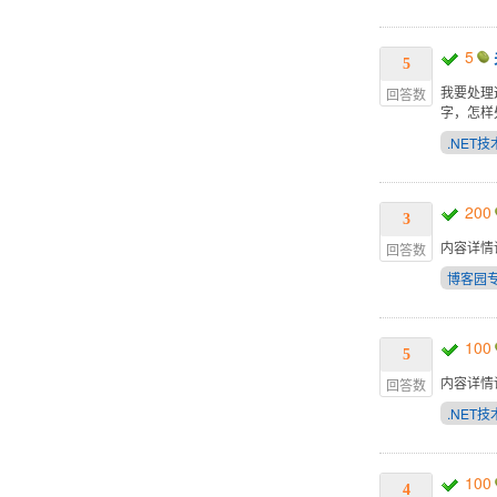
5
5
我要处理
回答数
字，怎样
.NET技
200
3
内容详情
回答数
博客园
100
5
内容详情
回答数
.NET技
100
4