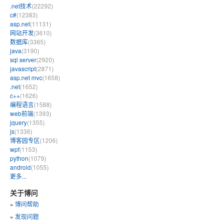
.net技术
(22292)
c#
(12383)
asp.net
(11131)
网站开发
(3610)
数据库
(3365)
java
(3190)
sql server
(2920)
javascript
(2871)
asp.net mvc
(1658)
.net
(1652)
c++
(1626)
编程语言
(1588)
web前端
(1393)
jquery
(1355)
js
(1336)
博客园专区
(1206)
wpf
(1153)
python
(1079)
android
(1055)
更多...
关于博问
»
博问帮助
»
发现问题