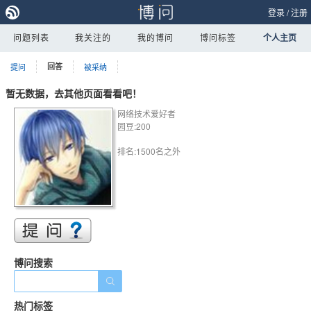
登录
/
注册
问题列表
我关注的
我的博问
博问标签
个人主页
提问
回答
被采纳
暂无数据，去其他页面看看吧！
网络技术爱好者
园豆:200
排名:1500名之外
博问搜索
热门标签