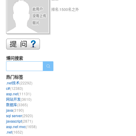
排名:1500名之外
博问搜索
热门标签
.net技术
(22292)
c#
(12383)
asp.net
(11131)
网站开发
(3610)
数据库
(3365)
java
(3190)
sql server
(2920)
javascript
(2871)
asp.net mvc
(1658)
.net
(1652)