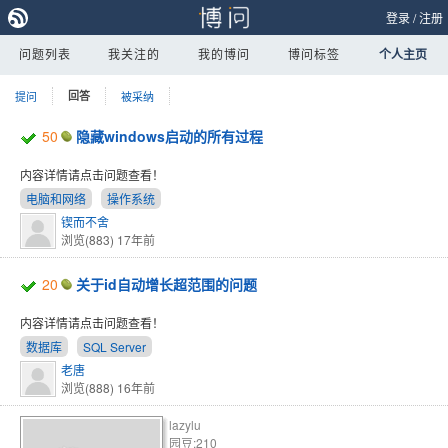
登录
/
注册
问题列表
我关注的
我的博问
博问标签
个人主页
提问
回答
被采纳
50
隐藏windows启动的所有过程
内容详情请点击问题查看！
电脑和网络
操作系统
锲而不舍
浏览(883)
17年前
20
关于id自动增长超范围的问题
内容详情请点击问题查看！
数据库
SQL Server
老唐
浏览(888)
16年前
lazylu
园豆:210