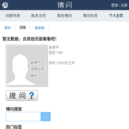
登录
/
注册
问题列表
我关注的
我的博问
博问标签
个人主页
提问
回答
被采纳
暂无数据，去其他页面看看吧！
奋进中
园豆:199
排名:1500名之外
博问搜索
热门标签