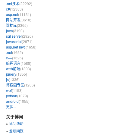
.net技术
(22292)
c#
(12383)
asp.net
(11131)
网站开发
(3610)
数据库
(3365)
java
(3190)
sql server
(2920)
javascript
(2871)
asp.net mvc
(1658)
.net
(1652)
c++
(1626)
编程语言
(1588)
web前端
(1393)
jquery
(1355)
js
(1336)
博客园专区
(1206)
wpf
(1153)
python
(1079)
android
(1055)
更多...
关于博问
»
博问帮助
»
发现问题