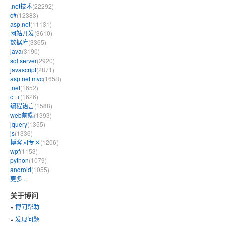
.net技术
(22292)
c#
(12383)
asp.net
(11131)
网站开发
(3610)
数据库
(3365)
java
(3190)
sql server
(2920)
javascript
(2871)
asp.net mvc
(1658)
.net
(1652)
c++
(1626)
编程语言
(1588)
web前端
(1393)
jquery
(1355)
js
(1336)
博客园专区
(1206)
wpf
(1153)
python
(1079)
android
(1055)
更多...
关于博问
»
博问帮助
»
发现问题