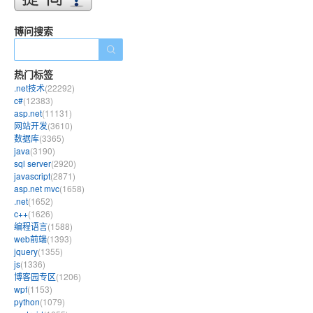
博问搜索
热门标签
.net技术
(22292)
c#
(12383)
asp.net
(11131)
网站开发
(3610)
数据库
(3365)
java
(3190)
sql server
(2920)
javascript
(2871)
asp.net mvc
(1658)
.net
(1652)
c++
(1626)
编程语言
(1588)
web前端
(1393)
jquery
(1355)
js
(1336)
博客园专区
(1206)
wpf
(1153)
python
(1079)