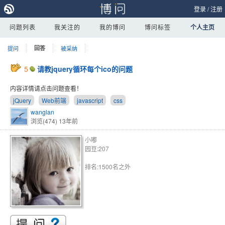
登录
/
注册
问题列表
我关注的
我的博问
博问标签
个人主页
提问
回答
被采纳
5
请教jquery循环每个ico的问题
内容详情请点击问题查看！
jQuery
Web前端
javascript
css
wanglan
浏览(474)
13年前
小嘟
园豆:207
排名:1500名之外