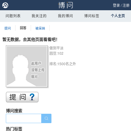
登录
/
注册
问题列表
我关注的
我的博问
博问标签
个人主页
提问
回答
被采纳
暂无数据，去其他页面看看吧！
做到平淡
园豆:102
排名:1500名之外
博问搜索
热门标签