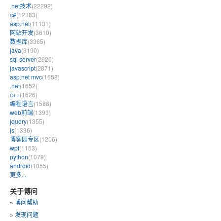
.net技术
(22292)
c#
(12383)
asp.net
(11131)
网站开发
(3610)
数据库
(3365)
java
(3190)
sql server
(2920)
javascript
(2871)
asp.net mvc
(1658)
.net
(1652)
c++
(1626)
编程语言
(1588)
web前端
(1393)
jquery
(1355)
js
(1336)
博客园专区
(1206)
wpf
(1153)
python
(1079)
android
(1055)
更多...
关于博问
»
博问帮助
»
发现问题