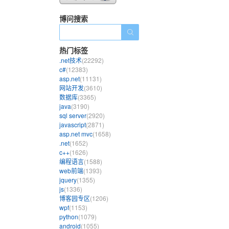
博问搜索
热门标签
.net技术
(22292)
c#
(12383)
asp.net
(11131)
网站开发
(3610)
数据库
(3365)
java
(3190)
sql server
(2920)
javascript
(2871)
asp.net mvc
(1658)
.net
(1652)
c++
(1626)
编程语言
(1588)
web前端
(1393)
jquery
(1355)
js
(1336)
博客园专区
(1206)
wpf
(1153)
python
(1079)
android
(1055)