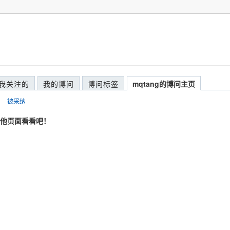
我关注的
我的博问
博问标签
mqtang的博问主页
被采纳
他页面看看吧！