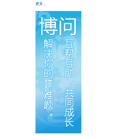
更多...