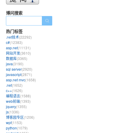
博问搜索
热门标签
.net技术
(22292)
c#
(12383)
asp.net
(11131)
网站开发
(3610)
数据库
(3365)
java
(3190)
sql server
(2920)
javascript
(2871)
asp.net mvc
(1658)
.net
(1652)
c++
(1626)
编程语言
(1588)
web前端
(1393)
jquery
(1355)
js
(1336)
博客园专区
(1206)
wpf
(1153)
python
(1079)