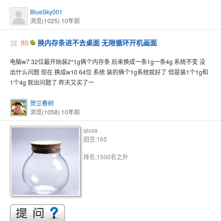
BlueSky001
浏览(1025)
10年前
80
换内存条进不去桌面 无限循环开机画面
电脑w7 32位最开始装2*1g俩个内存条 后来换成一条1g一条4g 系统不变 没
出什么问题 现在 换成w10 64位 系统 装的俩个1g系统就好了 但是装1个1g和
1个4g 就出问题了 昨天又买了一
贺兰春树
浏览(1058)
10年前
qiuxs
园豆:165
排名:1500名之外