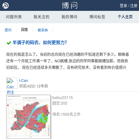
登录
/
注册
问题列表
我关注的
我的博问
博问标签
个人主页
提问
回答
被采纳
半调子的码农、如何更努力？
现在的我是怎么了。当初的志向现在已经消磨的不知道还剩下多少。眼瞅着
还有一个月就工作满一年了，NO跳槽,身边的同学同事都跳槽加薪。而我依
旧如往。 现在已经连续多天懒散了，没有研究技术，没有看到有价值感兴
I-Can
浏览(422)
12年前
tudou23115
园豆:202
排名:1500名之外