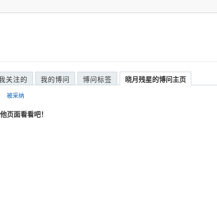
我关注的
我的博问
博问标签
晓月残星的博问主页
被采纳
他页面看看吧！