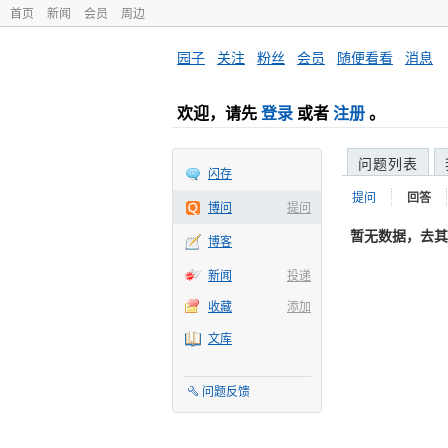
首页
新闻
会员
周边
园子
·
关注
·
粉丝
·
会员
·
随便看看
·
消息
欢迎，请先
登录
或者
注册
。
问题列表
闪存
提问
回答
博问
提问
暂无数据，去其
博客
新闻
投递
收藏
添加
文库
问题反馈