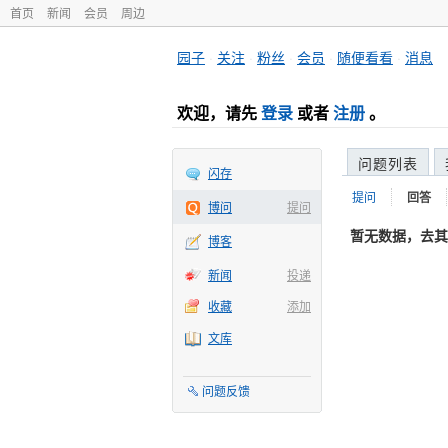
首页
新闻
会员
周边
园子
·
关注
·
粉丝
·
会员
·
随便看看
·
消息
欢迎，请先
登录
或者
注册
。
问题列表
闪存
提问
回答
博问
提问
暂无数据，去其
博客
新闻
投递
收藏
添加
文库
问题反馈