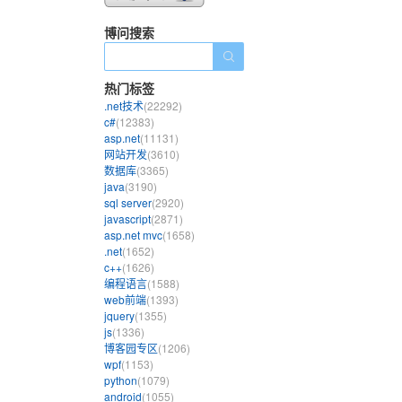
博问搜索
热门标签
.net技术
(22292)
c#
(12383)
asp.net
(11131)
网站开发
(3610)
数据库
(3365)
java
(3190)
sql server
(2920)
javascript
(2871)
asp.net mvc
(1658)
.net
(1652)
c++
(1626)
编程语言
(1588)
web前端
(1393)
jquery
(1355)
js
(1336)
博客园专区
(1206)
wpf
(1153)
python
(1079)
android
(1055)