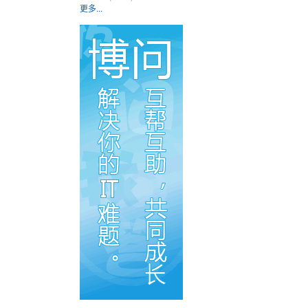
更多...