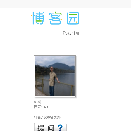
登录
/
注册
wsdj
园豆:140
排名:1500名之外