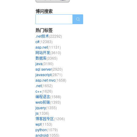
博问搜索
热门标签
.net技术
(22292)
c#
(12383)
asp.net
(11131)
网站开发
(3610)
数据库
(3365)
java
(3190)
sql server
(2920)
javascript
(2871)
asp.net mvc
(1658)
.net
(1652)
c++
(1626)
编程语言
(1588)
web前端
(1393)
jquery
(1355)
js
(1336)
博客园专区
(1206)
wpf
(1153)
python
(1079)
android
(1055)