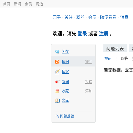
首页
新闻
会员
周边
园子
·
关注
·
粉丝
·
会员
·
随便看看
·
消息
欢迎，请先
登录
或者
注册
。
问题列表
闪存
提问
回答
博问
提问
暂无数据，去其
博客
新闻
投递
收藏
添加
文库
问题反馈