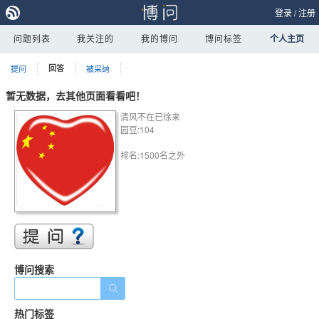
登录
/
注册
问题列表
我关注的
我的博问
博问标签
个人主页
提问
回答
被采纳
暂无数据，去其他页面看看吧！
清风不在已徐来
园豆:104
排名:1500名之外
博问搜索
热门标签