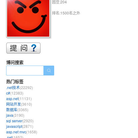
园豆:204
排名:1500名之外
博问搜索
热门标签
.net技术
(22292)
c#
(12383)
asp.net
(11131)
网站开发
(3610)
数据库
(3365)
java
(3190)
sql server
(2920)
javascript
(2871)
asp.net mvc
(1658)
.net
(1652)