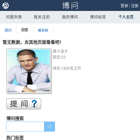
登录
/
注册
问题列表
我关注的
我的博问
博问标签
个人主页
提问
回答
被采纳
暂无数据，去其他页面看看吧！
萧十浪子
园豆:23
排名:1500名之外
博问搜索
热门标签