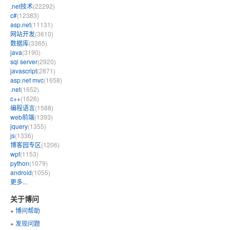
.net技术
(22292)
c#
(12383)
asp.net
(11131)
网站开发
(3610)
数据库
(3365)
java
(3190)
sql server
(2920)
javascript
(2871)
asp.net mvc
(1658)
.net
(1652)
c++
(1626)
编程语言
(1588)
web前端
(1393)
jquery
(1355)
js
(1336)
博客园专区
(1206)
wpf
(1153)
python
(1079)
android
(1055)
更多...
关于博问
»
博问帮助
»
发现问题