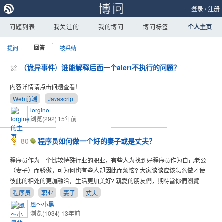
登录
/
注册
问题列表
我关注的
我的博问
博问标签
个人主页
提问
回答
被采纳
（诡异事件）谁能解释后面一个alert不执行的问题？
内容详情请点击问题查看！
Web前端
Javascript
lorgine
浏览(292)
15年前
80
程序员如何做一个好的妻子或是丈夫？
程序员作为一个比较特殊行业的职业，有些人为找到好程序员作为自己老公
（妻子）而骄傲，可为何也有些人却因此而烦恼? 大家谈谈应该怎么做才使
彼此的相处的更加融洽，生活更加美好? 親愛的朋友們，期待當你們瀏覽
程序员
职业
妻子
丈夫
風～小黑
浏览(1034)
13年前