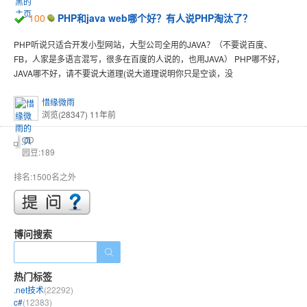
100
PHP和java web哪个好？有人说PHP淘汰了？
PHP听说只适合开发小型网站，大型公司全用的JAVA？（不要说百度、
FB，人家是多语言混写，很多在百度的人说的，也用JAVA） PHP哪不好，
JAVA哪不好，请不要说大道理(说大道理说明你只是空谈，没
惜缘微雨
浏览(28347)
11年前
OD
园豆:189
排名:1500名之外
博问搜索
热门标签
.net技术
(22292)
c#
(12383)