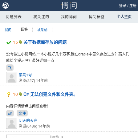
登录
/
注册
问题列表
我关注的
我的博问
博问标签
个人主页
提问
回答
被采纳
15
关于数据库存放的问题
没有做过小说网站.一本小说好几十万字.我在oracle中怎么存放进去？高人们
能给个提示吗？最好详细一点
飞
菜鸟1号
浏览(227)
14年前
10
C# 无法创建文件和文件夹。
内容详情请点击问题查看！
c#
文件
明天的天亮
浏览(6486)
14年前
展翅飞