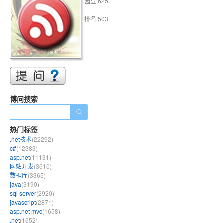
园豆:625
排名:503
博问搜索
热门标签
.net技术
(22292)
c#
(12383)
asp.net
(11131)
网站开发
(3610)
数据库
(3365)
java
(3190)
sql server
(2920)
javascript
(2871)
asp.net mvc
(1658)
.net
(1652)