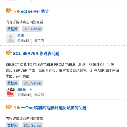
5
sql server 统计
内容详情请点击问题查看！
数据库
SQL Server
盗贼
浏览(431)
15年前
SQL SERVER 临时表问题
SELECT ID INTO #NEWTABLE FROM TABLE（创建一张临时表） 1. 在
SQL SERVER 里面，当断开连接，临时表会自动删除。 2. 在ASP.NET 网站
里面，运行页面
数据库
SQL Server
|ī笨笨﹎ヤ
浏览(649)
15年前
5
一个sql存储过程循环遍历赋值的问题
内容详情请点击问题查看！
数据库
SQL Server