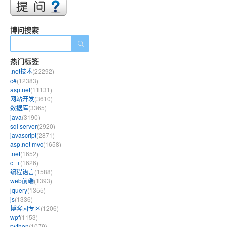
博问搜索
热门标签
.net技术
(22292)
c#
(12383)
asp.net
(11131)
网站开发
(3610)
数据库
(3365)
java
(3190)
sql server
(2920)
javascript
(2871)
asp.net mvc
(1658)
.net
(1652)
c++
(1626)
编程语言
(1588)
web前端
(1393)
jquery
(1355)
js
(1336)
博客园专区
(1206)
wpf
(1153)
python
(1079)