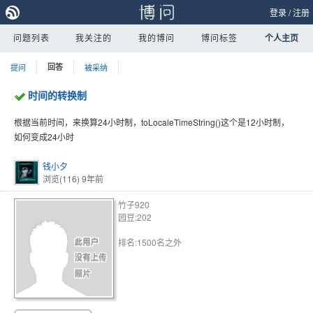
登录
/
注册
问题列表
我关注的
我的博问
博问标签
个人主页
提问
回答
被采纳
时间的转换制
根据当前时间，来换算24小时制，toLocaleTimeString()这个是12小时制，
如何变成24小时
钱小夕
浏览(116)
9年前
竹子920
园豆:202
排名:1500名之外