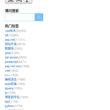
博问搜索
热门标签
.net技术
(22292)
c#
(12383)
asp.net
(11131)
网站开发
(3610)
数据库
(3365)
java
(3190)
sql server
(2920)
javascript
(2871)
asp.net mvc
(1658)
.net
(1652)
c++
(1626)
编程语言
(1588)
web前端
(1393)
jquery
(1355)
js
(1336)
博客园专区
(1206)
wpf
(1153)
python
(1079)