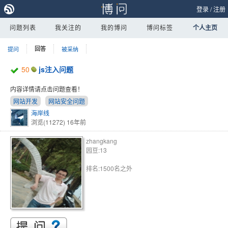
登录
/
注册
问题列表
我关注的
我的博问
博问标签
个人主页
提问
回答
被采纳
50
js注入问题
内容详情请点击问题查看！
网站开发
网站安全问题
海岸线
浏览(11272)
16年前
zhangkang
园豆:13
排名:1500名之外