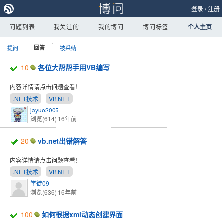
登录
/
注册
问题列表
我关注的
我的博问
博问标签
个人主页
提问
回答
被采纳
10
各位大帮帮手用VB编写
内容详情请点击问题查看！
.NET技术
VB.NET
jayue2005
浏览(614)
16年前
20
vb.net出错解答
内容详情请点击问题查看！
.NET技术
VB.NET
学徒09
浏览(636)
16年前
100
如何根据xml动态创建界面