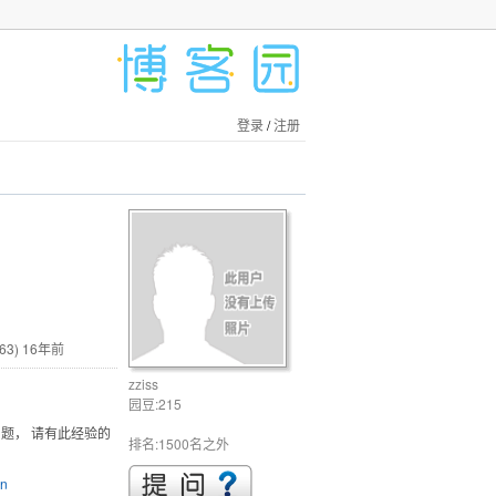
登录
/
注册
63)
16年前
zziss
园豆:215
l问题， 请有此经验的
排名:1500名之外
on