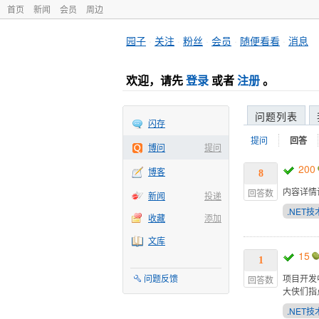
首页
新闻
会员
周边
园子
·
关注
·
粉丝
·
会员
·
随便看看
·
消息
欢迎，请先
登录
或者
注册
。
问题列表
闪存
提问
回答
博问
提问
200
博客
8
内容详情
回答数
新闻
投递
.NET技
收藏
添加
文库
15
1
问题反馈
项目开发中
回答数
大侠们指
.NET技