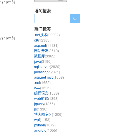
4)
16年前
博问搜索
热门标签
.net技术
(22292)
7)
16年前
c#
(12383)
asp.net
(11131)
网站开发
(3610)
数据库
(3365)
java
(3190)
sql server
(2920)
javascript
(2871)
asp.net mvc
(1658)
.net
(1652)
c++
(1626)
编程语言
(1588)
web前端
(1393)
jquery
(1355)
js
(1336)
博客园专区
(1206)
wpf
(1153)
python
(1079)
android
(1055)