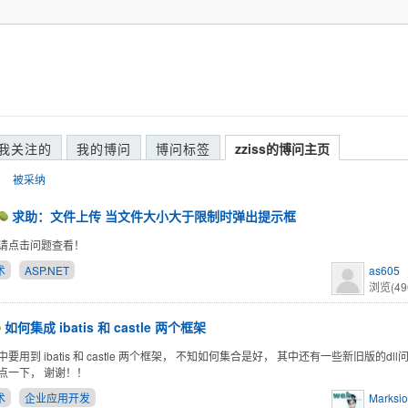
我关注的
我的博问
博问标签
zziss的博问主页
被采纳
求助：文件上传 当文件大小大于限制时弹出提示框
请点击问题查看！
术
ASP.NET
as605
浏览(49
如何集成 ibatis 和 castle 两个框架
要用到 ibatis 和 castle 两个框架， 不知如何集合是好， 其中还有一些新旧版的dl
点一下， 谢谢！！
术
企业应用开发
Marksi