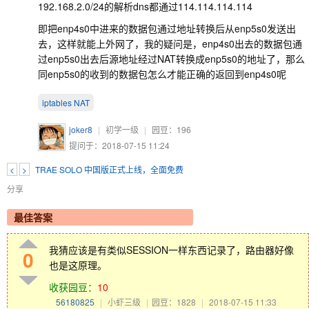
192.168.2.0/24的解析dns都通过114.114.114.114
即把enp4s0中进来的数据包通过地址转换后从enp5s0发送出
去，这样就能上外网了，我的疑问是，enp4s0出去的数据包通
过enp5s0出去后源地址经过NAT转换成enp5s0的地址了，那么
同enp5s0的收到的数据包怎么才能正确的返回到enp4s0呢
iptables NAT
joker8
|
初学一级
|
园豆：
196
提问于：2018-07-15 11:24
<
>
TRAE SOLO 中国版正式上线，全面免费
分享
最佳答案
我猜应该是有类似SESSION一样东西记录了，路由器好像
0
也是这原理。
收获园豆：
10
56180825
|
小虾三级
|
园豆：1828
|
2018-07-15 11:33