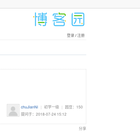
登录
/
注册
chuJianNi
|
初学一级
|
园豆：
150
提问于：2018-07-24 15:12
分享