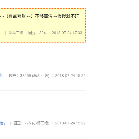
样~~（有点夸张~~）不够简洁~~慢慢就不玩
。
|
菜鸟二级
|
园豆：324
|
2018-07-24 17:33
芒
|
园豆：37269
(高人七级)
|
2018-07-24 15:24
雷。
|
园豆：775
(小虾三级)
|
2018-07-24 15:32