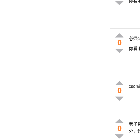
你看
必须c
0
你看
csd
0
老子巨
0
分，