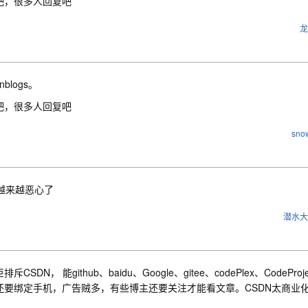
吧，很多人回复吧
龙
nblogs。
吧，很多人回复吧
snow
n越来越恶心了
潜水大
排斥CSDN， 能github、baidu、Google、gitee、codePlex、Cod
还要绑定手机，广告贼多，有些博主还要关注才能看文章。CSDN太商业