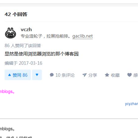
nblogs。
ycyzhar
nblogs。