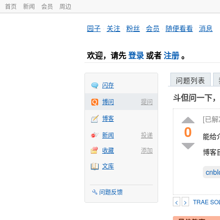
首页
新闻
会员
周边
园子
·
关注
·
粉丝
·
会员
·
随便看看
·
消息
欢迎，请先
登录
或者
注册
。
问题列表
闪存
斗但问一下，c
博问
提问
博客
[已
0
新闻
投递
能给
收藏
添加
博客
文库
cnbl
问题反馈
<
>
TRAE 