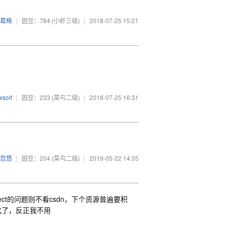
葛格
|
园豆：784
(小虾三级)
|
2018-07-25 15:21
solf
|
园豆：233
(菜鸟二级)
|
2018-07-25 16:31
忽悠
|
园豆：204
(菜鸟二级)
|
2019-05-22 14:35
eProject的问题则不看csdn，下个资源普遍要积
化了，反正我不用