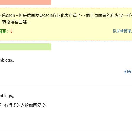
玩的csdn ~但是后面发现csdn商业化太严重了~~而且页面做的和淘宝一
。转投博客园咯~
园豆：
5
队长给我球
nblogs。
幻天
nblogs。
问 有很多的人给你回复 的