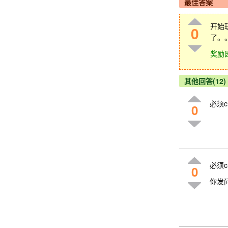
最佳答案
开始
0
了。
奖励
其他回答(12)
必须c
0
必须c
0
你发