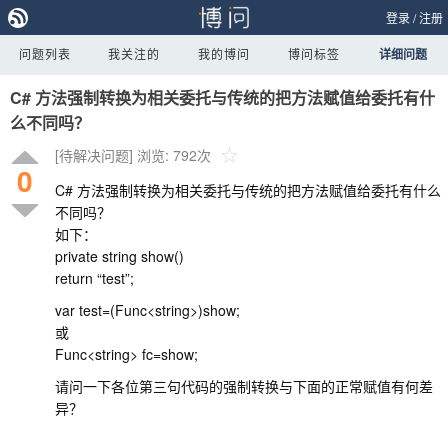
登录
/
注册
问题列表
我关注的
我的博问
博问标签
详细问题
C# 方法强制转换为相关委托与传统的把方法赋值给委托有什
么不同吗？
[待解决问题]
浏览: 792次
0
C# 方法强制转换为相关委托与传统的把方法赋值给委托有什么
不同吗？
如下：
private string show()
return “test”;
var test=(Func<string>)show;
或
Func<string> fc=show;
请问一下各位第三句代码的强制转换与下面的正常赋值有何差
异？