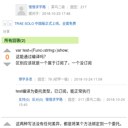
慢慢求学路
|
菜鸟二级
|
园豆：
217
提问于：2018-10-23 17:48
<
>
TRAE SOLO 中国版正式上线，全面免费
分享
所有回答(2)
var test=(Func<string>)show;
0
这能通过编译吗？
区别应该就是一个属于订阅了，一个没订阅
博学多思
|
园豆：76
(初学一级)
|
2018-10-24 11:09
test编译为委托类型，已订阅，能正常执行
支持(
0
)
反对(
0
)
慢慢求学路
|
园豆：217
(菜鸟二级)
|
2018-10-24
15:40
这两种写法没有任何差异，都是将某个方法绑定到一个委托。