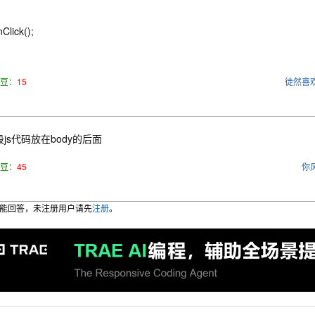
Click();
豆：
15
徒然喜
js代码放在body的后面
豆：
45
你
能回答，未注册用户请先
注册
。