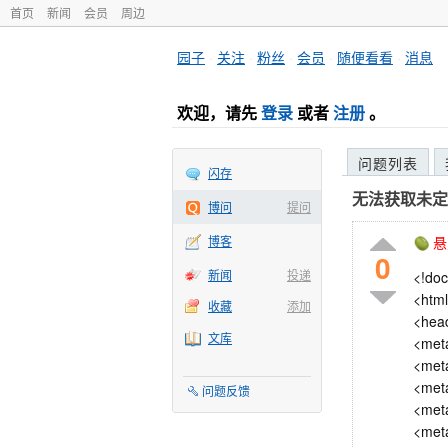
首页
新闻
会员
周边
园子
·
关注
·
粉丝
·
会员
·
随便看看
·
消息
欢迎，请先
登录
或者
注册
。
问题列表
闪存
无法获取未定义或
博问
提问
博客
悬
0
新闻
投递
<!doc
<html
收藏
添加
<hea
文库
<met
<meta
<meta
问题反馈
<met
<meta