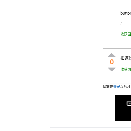
{
button
}
收获园
把这段
0
收获园
您需要
登录
以后才