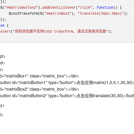
});

 $(
"#matrixButton2"
).
addEventListener
(
"click"
, 
function
(
) {

     $css3Transform($(
"#matrixBox2"
), 
"translate(30px,30px)"
);

});

lse
 {

alert
(
"目前浏览器不支持CSS3 transform, 请试试其他浏览器"
);

ipt>
ad>
y>
id="matrixBox1" class="matrix_box"></div>
utton id="matrixButton1" type="button">点击应用matrix(1,0,0,1,30,30)
id="matrixBox2" class="matrix_box"></div>
utton id="matrixButton2" type="button">点击应用translate(30,30)</but
dy>
l>