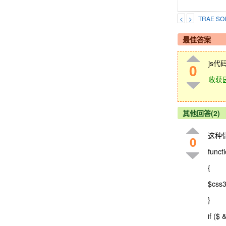
<
>
TRAE 
最佳答案
js
0
收获
其他回答(2)
这种
0
funct
{
$css3
}
if ($