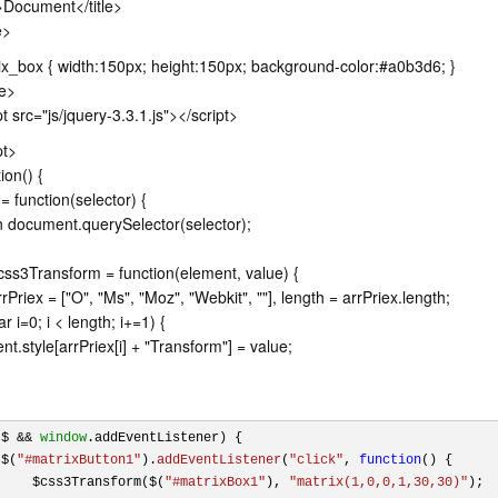
e>Document</title>
e>
ix_box { width:150px; height:150px; background-color:#a0b3d6; }
le>
pt src="js/jquery-3.3.1.js"></script>
pt>
ion() {
 = function(selector) {
n document.querySelector(selector);
css3Transform = function(element, value) {
rrPriex = ["O", "Ms", "Moz", "Webkit", ""], length = arrPriex.length;
ar i=0; i < length; i+=1) {
nt.style[arrPriex[i] + "Transform"] = value;
($ && 
window
.
addEventListener
) {

 $(
"#matrixButton1"
).
addEventListener
(
"click"
, 
function
(
) {

     $css3Transform($(
"#matrixBox1"
), 
"matrix(1,0,0,1,30,30)"
);
