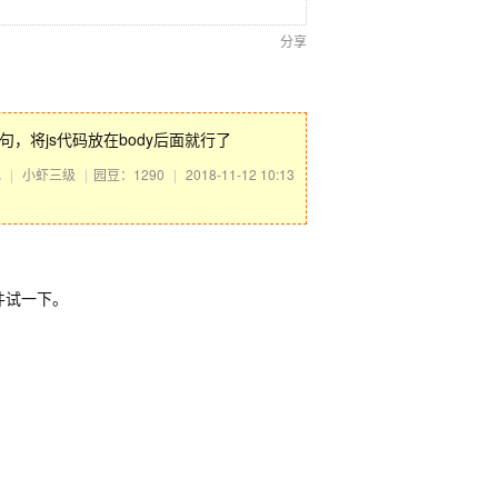
分享
句，将js代码放在body后面就行了
水
|
小虾三级
|
园豆：1290
|
2018-11-12 10:13
事件试一下。