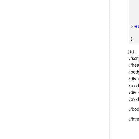
    
   
   
    
} 
e
}
})();
</scr
</he
<bod
<div 
<p><b
<div 
<p><b
</bo
</htm