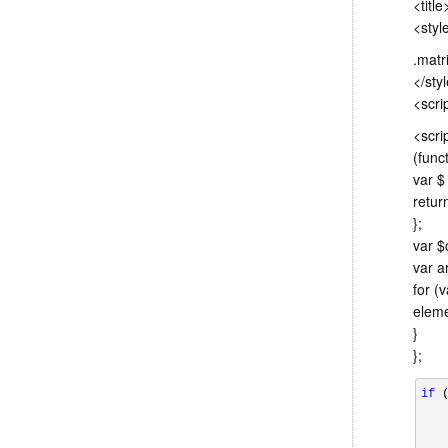
<titl
<styl
.matr
</sty
<scri
<scri
(funct
var $
retur
};
var $
var a
for (v
eleme
}
};
if
 
   
   