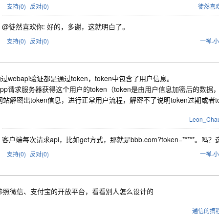
支持(
0
)
反对(
0
)
徒然喜
@徒然喜欢你: 好的，多谢，这就明白了。
支持(
0
)
反对(
0
)
一禅·
通过webapi验证都是通过token，token中包含了用户信息。
app请求服务器获得这个用户的token（token是由用户信息加密后的数据
站解密出token信息，进行正常用户流程，解密不了说明token过期或者t
Leon_Cha
客户端每次请求api，比如get方式，那就是bbb.com?token=****
支持(
0
)
反对(
0
)
一禅·
参照微信、支付宝的开放平台，看看别人怎么设计的
通信的搞