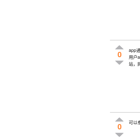
app
0
用户
站，网
可以
0