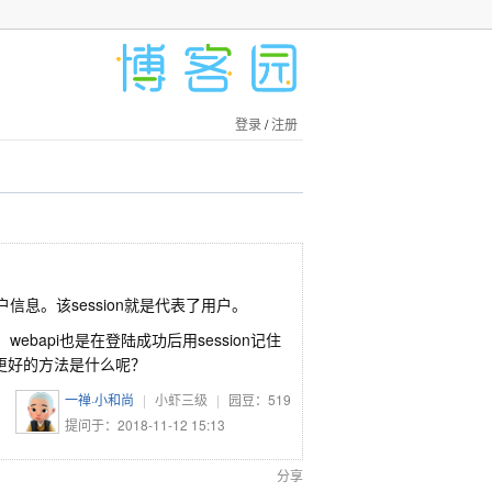
登录
/
注册
户信息。该session就是代表了用户。
bapi也是在登陆成功后用session记住
更好的方法是什么呢？
一禅·小和尚
|
小虾三级
|
园豆：
519
提问于：2018-11-12 15:13
分享