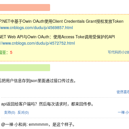
.NET中基于Owin OAuth使用Client Credentials Grant授权发放Token
//www.cnblogs.com/dudu/p/4569857.html
.NET Web API与Owin OAuth：使用Access Toke调用受保护的API
://www.cnblogs.com/dudu/p/4572752.html
园豆：
5
写代码的小2
后把用户信息存到json里面通过接口传过去。
徒然喜
api返回给客户端吗？然后每次请求时，都来回传参。
支持(
0
)
反对(
0
)
一禅·
@一禅·小和尚: emmmmm，是这个样子。