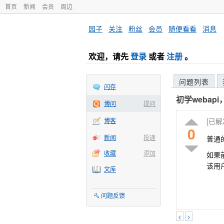
首页
新闻
会员
周边
园子
·
关注
·
粉丝
·
会员
·
随便看看
·
消息
欢迎，请先
登录
或者
注册
。
问题列表
闪存
初学webap
博问
提问
博客
[已
0
新闻
投递
普通
收藏
添加
如果
该用
文库
问题反馈
<
>