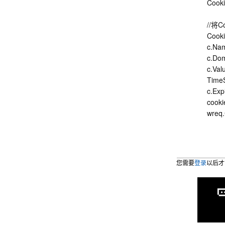
Cooki
//将
Cooki
c.Na
c.Dom
c.Val
TimeS
c.Exp
cooki
wreq.
您需要
登录
以后才