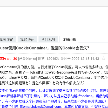
我关注的
我的博问
博问标签
详细问题
quest使用CookieContainer，返回的Cookie会丢失？
赏园豆：
30
[已关闭问题]
浏览: 12049次
关闭于 2009-12-18 14:43
okieContainer真的很方便，自行处理了Cookie问题，可以节省很多
闷之余，查看了一下返回的HttpWebResponse头部的“Set-Cookie”，发现
kieContainer里没有，返回的Cookie没有写进CookieContainer
遇到过这种问题没有？是怎么回事？有没有什么解决方法？
有不少朋友问我这个问题，估计是搜到了这里看到了我的这个提问。我遇到的问题
ookies解析器解析不了引起的，解决方法是自己手动解析cookies。当
个，有不少朋友就这个问题和我email讨论，结果发现不少都是其他原因
论这个问题,我email:hdczsf@gmail.com。本来想写篇文章，但