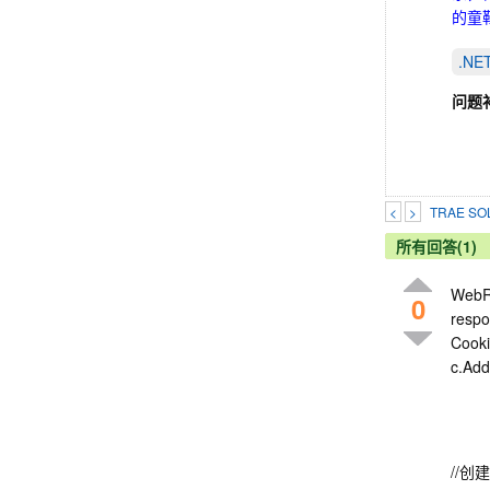
的童鞋
.N
问题
<
>
TRAE 
所有回答(1)
WebR
0
resp
Cooki
c.Add
//创建