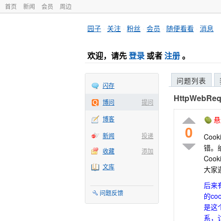
首页
新闻
会员
周边
园子
·
关注
·
粉丝
·
会员
·
随便看看
·
消息
欢迎，请先
登录
或者
注册
。
问题列表
闪存
HttpWebRe
博问
提问
博客
悬
0
新闻
投递
Co
错。纳
收藏
添加
Coo
文库
大家
后来
问题反馈
的c
是这
系，讨