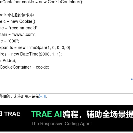
eContainer cookie = new CookieContainer();
Cooike附加到请求中
e c = new Cookie();
me = "recommendid";
ain = "www.*.com";
ue = "000";
pan ts = new TimeSpan(1, 0, 0, 0, 0);
ires = new DateTime(2008, 1, 1);
e.Add(c);
CookieContainer = cookie;
x
能回答，未注册用户请先
注册
。