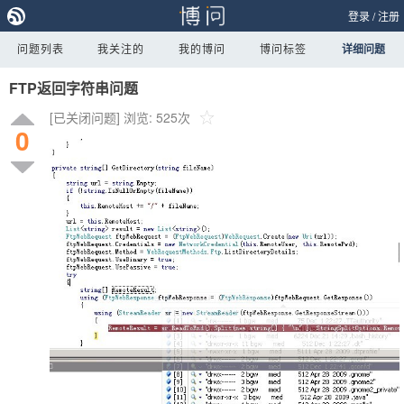
登录
/
注册
问题列表
我关注的
我的博问
博问标签
详细问题
FTP返回字符串问题
[已关闭问题]
浏览: 525次
0